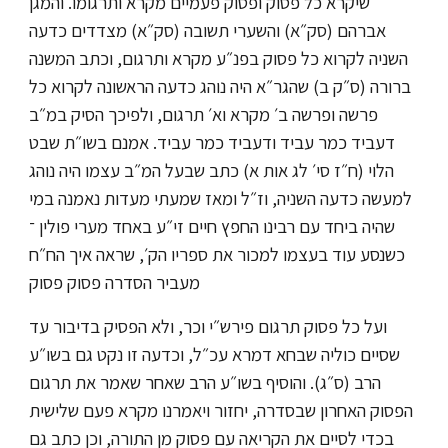
שיקרא כל פסוק ופסוק פעמיים מקרא ותרגומו. והמגן
אברהם (סק״א) והשערי תשובה (סק״א) מצדדים כדעה
השניה לקרוא כל פסוק בפנ״ע מקרא ותרגום, וכתב המשנה
ברורה (ס״ק ב) שהגר״א היה נוהג כדעה הראשונה לקרוא כל
פרשה ופרשה ב׳ מקרא וא׳ תרגום, ולפיכך הסיק במ״ב
דעביד כמר עביד ודעביד כמר עביד. אמנם בשו״ת שבט
הלוי (ח״ז סי׳ לג אות א) כתב שבעל המ״ב עצמו היה נוהג
למעשה כדעה השניה, וז״ל ומאז שמעתי מעדות נאמנה במי
שהיה ביחד עם רבינו החפץ חיים זי״ע באחד מערי פולין ־
כשנסע עוד בעצמו למכור את ספריו הק׳, שראה איך הח״ח
מעביר הסדרה פסוק פסוק
ועל כל פסוק תרגום פירש״י וכר, ולא הפסיק בדיבור עד
שסיים כוליה שבחא דמרא עכ״ל, וכדעה זו נקט גם בשו״ע
הרב (ס״ג). והוסיף בשו״ע הרב שאחר שאמר את תרגום
הפסוק האחרון שבסדרה, יחזור ויאמרנו מקרא פעם שלישית
בכדי לסיים את הקריאה עם פסוק מן התורה, וכן כתב גם