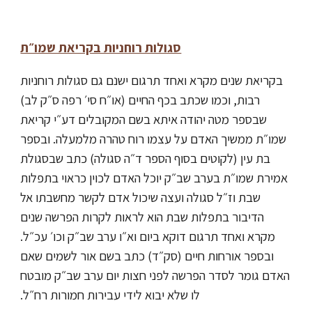
סגולות רוחניות בקריאת שמו״ת
בקריאת שנים מקרא ואחד תרגום ישנם גם סגולות רוחניות
רבות, וכמו שכתב בכף החיים (או״ח סי׳ רפה ס״ק לב)
שבספר מטה יהודה איתא בשם המקובלים דע״י קריאת
שמו״ת ממשיך האדם על עצמו רוח טהרה מלמעלה. ובספר
בת עין (לקוטים בסוף הספר ד״ה סגולה) כתב שבסגולת
אמירת שמו״ת בערב שב״ק יוכל האדם לכוין כראוי בתפלות
שבת וז״ל סגולה ועצה שיכול אדם לקשר מחשבתו אל
הדיבור בתפלות שבת הוא לראות לקרות הפרשה שנים
מקרא ואחד תרגום דוקא ביום וא״ו ערב שב״ק וכו׳ עכ״ל.
ובספר אורחות חיים (סק״ד) כתב בשם אור לשמים שאם
האדם גומר לסדר הפרשה לפני חצות יום ערב שב״ק מובטח
לו שלא יבוא לידי עבירות חמורות רח״ל.