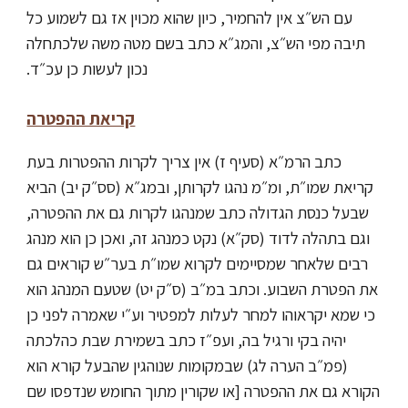
עם הש״צ אין להחמיר, כיון שהוא מכוין אז גם לשמוע כל
תיבה מפי הש״צ, והמג״א כתב בשם מטה משה שלכתחלה
נכון לעשות כן עכ״ד.
קריאת ההפטרה
כתב הרמ״א (סעיף ז) אין צריך לקרות ההפטרות בעת
קריאת שמו״ת, ומ״מ נהגו לקרותן, ובמג״א (סס״ק יב) הביא
שבעל כנסת הגדולה כתב שמנהגו לקרות גם את ההפטרה,
וגם בתהלה לדוד (סק״א) נקט כמנהג זה, ואכן כן הוא מנהג
רבים שלאחר שמסיימים לקרוא שמו״ת בער״ש קוראים גם
את הפטרת השבוע. וכתב במ״ב (ס״ק יט) שטעם המנהג הוא
כי שמא יקראוהו למחר לעלות למפטיר וע״י שאמרה לפני כן
יהיה בקי ורגיל בה, ועפ״ז כתב בשמירת שבת כהלכתה
(פמ״ב הערה לג) שבמקומות שנוהגין שהבעל קורא הוא
הקורא גם את ההפטרה [או שקורין מתוך החומש שנדפסו שם