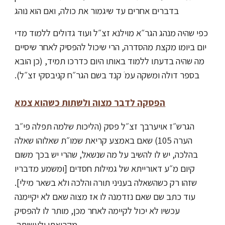
בדברים אחרים עד שיגמור את כולה, ואם הוא נוהג
כפי שהיה מנהג הגר״א מוילנא זצ״ל ועוד גדולים ללמוד מדי
יום ביומו מקצת מהסדרה, הרי שיכול להפסיק לאחר שיסיים
מה שהיה בדעתו ללמוד באותו היום כדרכו תמיד, (כן הובא
בספר דולה ומשקה עמ
קנד בשם הגר״ח קניבסקי זצ״ל).
׳
הפסקה לדבר מצוה ולשתות כשהוא צמא
הגרש״ז אויערבך זצ״ל פסק (הליכות שלמה תפלה פי״ב
הערה 105) שאם באמצע קריאת שמו״ת שאלוהו שאלה
בהלכה, יש לו להשיב על מה שנשאל, שהרי יש בכך משום
קיום מ״ע דאורייתא של גמילות חסדים [ומשמע מדבריו
שזהו רק כשהשאלה בעניני תורה והלכה ולא בשאר מילי].
עוד כתב שם שאם נזדמנה לו אז מצוה שאם לא יקיימנה
עכשיו לא יכול לקיימה לאחר מכן, מותר לו להפסיק
מקריאתו ולעשותה.