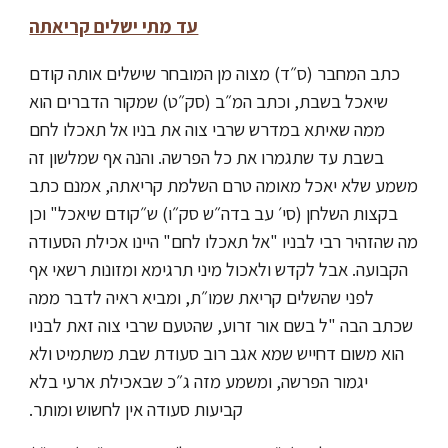
עד מתי ישלים קריאתה
כתב המחבר (ס״ד) מצוה מן המובחר שישלים אותה קודם
שיאכל בשבת, וכתב המ״ב (סק״ט) שמקור הדברים הוא
ממה שאיתא במדרש שרבי צוה את בניו אל תאכלו לחם
בשבת עד שתגמרו את כל הפרשה. והנה אף שמלשון זה
משמע שלא יאכל מאומה טרם השלמת קריאתה, אמנם כתב
בקצות השלחן (סי׳ עב בדה״ש סק״ו) ש״קודם שיאכל" וכן
מה שהזהיר רבי לבניו "אל תאכלו לחם" היינו אכילת הסעודה
הקבועה. אבל לקדש ולאכול מיני תרגימא ומזונות רשאי אף
לפני שהשלים קריאת שמו״ת, ומביא ראיה לדבר ממה
שכתב הבה "ל בשם אור זרוע, שהטעם שרבי צוה זאת לבניו
הוא משום דחייש שמא אגב רוב סעודת שבת משתמיט ולא
יגמור הפרשה, ומשמע מזה ג״כ שבאכילת ארעי בלא
קביעות סעודה אין לחשוש ומותר.