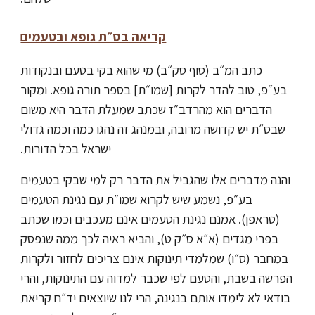
קריאה בס״ת גופא ובטעמים
כתב המ״ב (סוף סק״ב) מי שהוא בקי בטעם ובנקודות
בע״פ, טוב להדר לקרות [שמו״ת] בספר תורה גופא. ומקור
הדברים הוא מהרדב״ז שכתב שמעלת הדבר היא משום
שבס״ת יש קדושה מרובה, ובמנהג זה נהגו כמה וכמה גדולי
ישראל בכל הדורות.
והנה מדברים אלו שהגביל את הדבר רק למי שבקי בטעמים
בע״פ, נשמע שיש לקרוא שמו״ת עם נגינת הטעמים
(טראפן). אמנם נגינת הטעמים אינם מעכבים וכמו שכתב
בפרי מגדים (א״א ס״ק ט), והביא ראיה לכך ממה שנפסק
במחבר (ס״ו) שמלמדי תינוקות אינם צריכים לחזור ולקרות
הפרשה בשבת, והטעם לפי שכבר למדוה עם התינוקות, והרי
בודאי לא לימדו אותם בנגינה, הרי לנו שיוצאים יד״ח קריאת