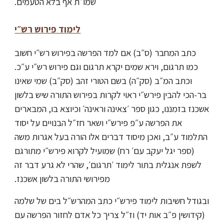
שמו״ת אף בלא הטעמים.
לימוד פירוש רש״י
כתב המחבר (ס״ב) אם למד הפרשה בפירוש רש״י חשוב
כמו תרגום, וירא שמים יקרא תרגום וגם פירוש רש״י ע״כ.
וכתב המ״ב (סק״ה) בשם הטורי זהב (סק״ב) שמי שאינו
בר-הכי להבין פירש״י ראוי לקרות בפירוש התורה שיש בלשון
אשכנז בזמננו, כגון ספר ׳צאינה וראינה׳ וכיוצא בו, המבארים
את הפרשה ע״פ פירש״י ושאר חז״ל הבנויים על יסוד
התלמוד ע״ב, ואכן מיסוד דברים אלו הורה בעל אגרות משה
(ספר יגל יעקב עם׳ רח) שמועיל לקרוא פירש״י מתורגם
לשפת אנגלית בתור לימוד ׳תרגום׳, שהרי לא גרע דבר זה
מפירושי התורה בלשון אשכנז.
ובגודל חשיבות לימוד פירש״י כתב המהרש״ל בים של שלמה
(קידושין פ״ב אות יד) וז״ל צריך כל אדם לחזור הפרשה עם