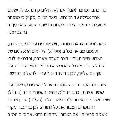
עוד כתב המחבר (שם) ואם לא השלים קודם אכילה ישלים
אחר אכילה עד המנחה, וביאר המ״ב (סק״י) כי ממנחה
ולמעלה מתחילין הצבור לקרות פרשת השבוע הבא ואין זה
נחשב זמנו.
שיטה נוספת הובאה במחבר, ויש אומרים עד רביעי בשבת,
וטעמם מבואר במ״ב (סקי״א) שג׳ ימים הראשונים של
השבוע שייכים עדיין קצת לשבת שעברה, וכדמצינו לגבי
הבדלה (סי׳ רצט ס״ס שמי שלא הבדיל במוצ״ש יבדיל עד
סוף יום שלישי, לכן בדיעבד יכול עדיין להשלים הפרשה.
שוב כתב המחבר שיש אומרים שיכול להשלים קריאתה עד
שמיני עצרת, וכתב הרמ״א דהיינו בשמחת תורה (בוזו״ל)
שאז משלימים הצבור ע״כ וביאר במ״ב (סקי״ב) שכיון שביום
זה גומרים הצבור את כל התורה, לכן בדיעבד מקרי
"משלים פרשיותיו עם הצבור" עד היום ההוא. אך סי ם המ״ב