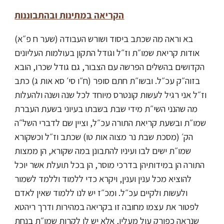
הקריאה במתינות ובהתבוננות
בא וראה מה שכתב ביסוד ושורש העבודה (שער ח פ״א)
אודות קריאת שמו״ת וז״ל וגודל התקון בעולמות העליונים
הקדושים בהשלים הפרשה עם הצבור, גם גודל שכרו, הובא
בזוה״ק עכ״ל. ובשו״ת חתם סופר (ח״ו סי׳ סא אות ג) כתב
וז״ל אני רגיל לעשות קונטרס מיוחד לכל שנה ושנה ולהעלות
מה שהנני השי״ת מידי שבת בשבתו בעיוני בשעת העברת
שמו״ת ובשעת קריאת התורה עכ״ל, וציין שם לדברי השל״ה
הק׳ (מסכת שבת נר מצוה אות טו) שכתב וז״ל וכשקורא
שמו״ת ישים לבו ועיניו להתבונן במה שקורא, הן ממצות
התורה הן במידותיהן בדרכי מוסר, הן בכל תועלת אשר יוכל
להוציא מכל ענין וענין, ויקרא כדי ללמוד וללמד לשמור
ולעשות ולקיים עכ״ל. ומכ״ז יש לנו ללמוד שאין לאדם
לפטור את עצמו מחובה זו בקריאה במהירות ודרך ריהטא
שנראה כפורק עול מעליו, אלא יש לו לקרות שמו״ת בנחת