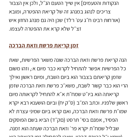
הנקודות והטעמים] אין שייך הטעם הנ״ל, ולכן אין הצבור
צריכים לנהוג במנהג זה של קריאת ההפטרה, ומובא
(אורחות רבינו ח״ג עט׳ רלד) שכן היה גם מנהג החזון איש
זצ״ל שלא קרא את ההפטרה לעצמו.
זמן קריאת פרשת וזאת הברכה
הנה קריאת פרשת וזאת הברכה שונה משאר הפרשיות, שאת
כל הפרשיות אפשר להתחיל לקרוא כבר מיום א
, וזהו משום
,
שזמן קריאתם בצבור הוא ביום השבת, ומיום ראשון ואילך
הרי הוא כבר קשור לשבת, משא״כ פרשת וזאת הברכה שזמן
קריאתה הוא ביו״ט שמח״ת א״א להתחיל לקראותה מיום
ראשון שלפניו. וכתב המ״ב (ס״ק יח) וביום הושענא רבא יקרא
שמו״ת פרשת וזאת הברכה, ואם קראו ביום שמיני עצרת לא
הפסיד, אמנם בסי' תרסט (םק״ד) הביא בשם הפוסקים
שבליל שמח״ת יקרא פר׳ וזאת הברכה
שעתה הוא זמנה.
(ושמא י״ל ככוונת דבריו, שאכן לכתחילה זמן קריאתה הוא