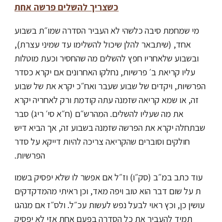
כשצריך להשלים פרשה אחת
מי שמחמת סיבה כלשהי לא העביר הסדרה שמו״ת בשבוע
אחד, (שיתבאר להלן שיכול להשלימו עד שמיני עצרת),
ובשבוע שלאחריו חפץ להשלים מה שהחסיר וכעת מוטלות
עליו קריאת ב׳ פרשיות, נחלקו האחרונים אם יקרא כסדר
הפרשיות, ויקדים של שבוע שעבר ואח״כ יקרא את של שבוע
זה, או שמא קריאה שזמנה עתה קודמת ורק לאחריה יקרא
את מה שעליו להשלים. המהרש״ם (ח״א סי׳ ריג) סבר
שבתחלה יקרא את הפרשה שזמנה בשבוע זה, אך הביא דיש
חולקים וסוברים שהקריאה צריכה להיות דייקא על סדר
הפרשיות.
עוד כתב במ״ב (סק״ו) וז״ל אם אפשר לו שלא יפסיק בשמו
ת על שום דבר הוא טוב ויפה מאד, וכן ראיתי מהמדקדקים
עושין כן, וכץ ראוי לבעל נפש לעשות עכ״ל. ולס״ז אם מנהגו
תמיד להעביר את כל הסדרה בפעם אחת אזי לא יפסיק