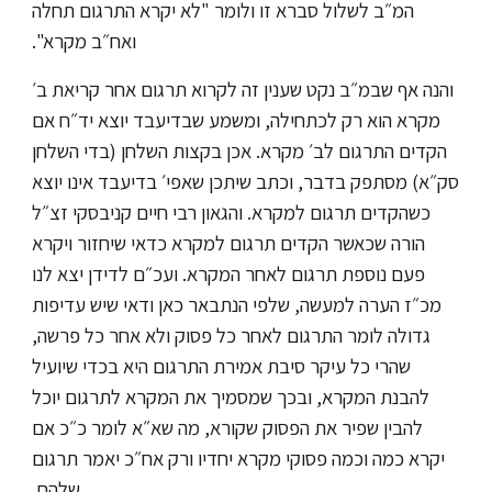
המ״ב לשלול סברא זו ולומר "לא יקרא התרגום תחלה
ואח״ב מקרא".
והנה אף שבמ״ב נקט שענין זה לקרוא תרגום אחר קריאת ב׳
מקרא הוא רק לכתחילה, ומשמע שבדיעבד יוצא יד״ח אם
הקדים התרגום לב׳ מקרא. אכן בקצות השלחן (בדי השלחן
סק״א) מסתפק בדבר, וכתב שיתכן שאפי׳ בדיעבד אינו יוצא
כשהקדים תרגום למקרא. והגאון רבי חיים קניבסקי זצ״ל
הורה שכאשר הקדים תרגום למקרא כדאי שיחזור ויקרא
פעם נוספת תרגום לאחר המקרא. ועכ״ם לדידן יצא לנו
מכ״ז הערה למעשה, שלפי הנתבאר כאן ודאי שיש עדיפות
גדולה לומר התרגום לאחר כל פסוק ולא אחר כל פרשה,
שהרי כל עיקר סיבת אמירת התרגום היא בכדי שיועיל
להבנת המקרא, ובכך שמסמיך את המקרא לתרגום יוכל
להבין שפיר את הפסוק שקורא, מה שא״א לומר כ״כ אם
יקרא כמה וכמה פסוקי מקרא יחדיו ורק אח״כ יאמר תרגום
שלהם.