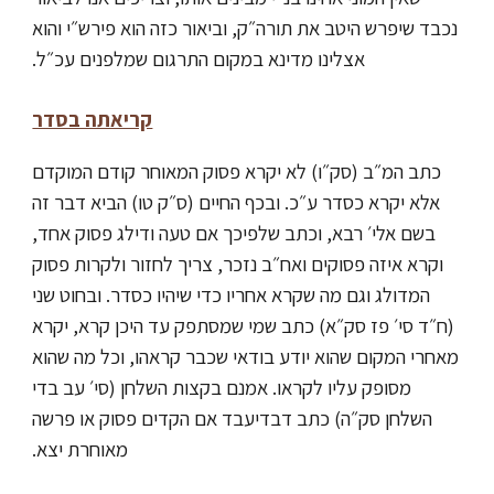
נכבד שיפרש היטב את תורה״ק, וביאור כזה הוא
פירש״י והוא
אצלינו מדינא במקום התרגום שמלפנים עכ״ל.
קריאתה בסדר
כתב המ״ב (סק״ו) לא יקרא פסוק המאוחר קודם המוקדם
אלא יקרא כסדר ע״כ. ובכף החיים (ס״ק טו) הביא דבר זה
בשם אלי׳ רבא, וכתב שלפיכך אם טעה ודילג פסוק אחד,
וקרא איזה פסוקים ואח״ב נזכר, צריך לחזור ולקרות פסוק
המדולג וגם מה שקרא אחריו כדי שיהיו כסדר. ובחוט שני
(ח״ד סי׳ פז סק״א) כתב שמי שמסתפק עד היכן קרא, יקרא
מאחרי המקום שהוא יודע בודאי שכבר קראהו, וכל מה שהוא
מסופק עליו לקראו. אמנם בקצות השלחן (סי׳ עב בדי
השלחן סק״ה) כתב דבדיעבד אם הקדים פסוק או פרשה
מאוחרת יצא.