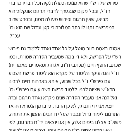
פירוש של רש״י שהוא מנופה כסולת נקיה וכל דבריו מדברי
רז״ל, ובכל מקום שנצטרך לדברי תרגום אונקלוס הוא
מביאו, שאין תרגום ופירוש מעולה ממנו, ובפרט שרוב
המפרשים נתנו לו כתר המלוכה כי קטן וגדול שם הוא וכו׳
עכ״ל.
אמנם באמת חיוב מוטל על כל אחד ואחד ללמוד גם פירוש
רש״י על הפרשה, ולא די במה שמעביר הסדרה שמו״ת, וכמו
שכתב החפץ חיים (מכתבי ח״ח, אגרות ומאמרים מאמר יח)
וז״ל והנה עיקר הלימוד של מקרא הוא לימוד פרשת השבוע
עם פירש״י ז״ל בכל שבוע, איתא בארחות חיים לרבינו
הרא״ש שציוה לבניו ללמוד פרשת השבוע עם פירש״י וכו׳
ואל הנה אני מעביר הסדרה שנים מקרא ואחד תרגום ובזה
יוצא
אני ידי חובתי, לא כן הדבר,
כי בזמן הגמרא היה אז
התרגום לימוד גדול ונכבד שעל ידו הבינו ההמון את התורה,
משא״כ אצלנו בימים אלה, אין אנו יוצאים יד״ח בתרגום
,
לפי
שאין המוני אחינו בנ״י מבינים אותו, וצריכים אנו לביאור