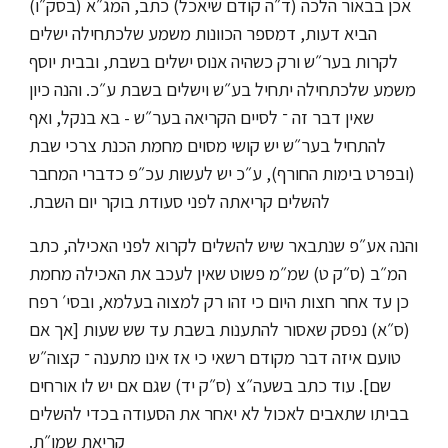
אכן בבאור הלכה (ד״ה קודם שיאכל) כתב, המג״א (בסק״ו)
הביא דעות, דמספר הכוונות משמע שלכתחילה ישלים
לקרות בער״ש ורק כשהיה אנוס ישלים בשבת, ובבית יוסף
משמע שלכתחילה יתחיל בע״ש וישלים בשבת ע״כ. והנה כיון
שאין דבר זה ־ לסיים הקריאה בער״ש - בא בנקל, ואף
להתחיל בער״ש יש קושי מסוים מחמת הכנת צרכי שבת
(ובפרט בימות החורף), ע״כ יש לעשות עכ״פ כדברי המחבר
להשלים קריאתה לפני סעודת בוקר יום השבת.
והנה אע״פ שנתבאר שיש להשלים לקרוא לפני האכילה, כתב
המ״ב (ס״ק ט) שמ״מ פשוט שאין לעכב את האכילה מחמת
כן עד אחר חצות היום כי זהו רק למצוה בעלמא, ובסי׳ רפח
(ס״א) נפסק שאסור להתענות בשבת עד שש שעות [אך אם
טועם איזה דבר מקודם רשאי כי אז אינו מתענה ־ קצוה״ש
שם]. עוד כתב בשעה״צ (ס״ק יד) שגם אם יש לו אורחים
בביתו שתאבים לאכול לא יאחר את הסעודה בכדי להשלים
קריאת שמו״ת.