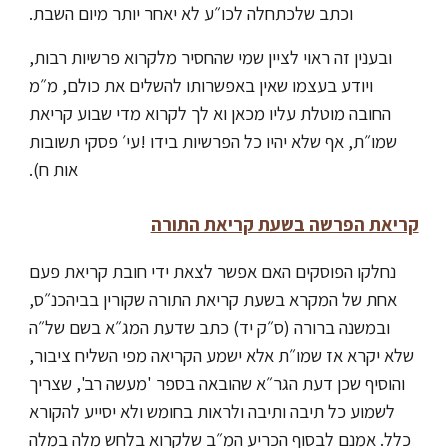
וכתב שלכתחלה לכו״ע לא יאחר יותר מיום השבת.
ובענין זה ראוי לציין שמי שהחסיר מלקרוא פרשיות רבות,
ויודע בעצמו שאין באפשרותו להשלים את כולם, מ״מ
החובה מוטלת עליו מכאן וא לך לקרוא מדי שבוע קריאת
שמו״ת, אף שלא יהיו כל הפרשיות בידו !עי׳ פסקי תשובות
אות ח).
קריאת הפרשה בשעת קריאת התורה
נחלקו הפוסקים האם אפשר לצאת ידי חובת קריאת פעם
אחת של המקרא בשעת קריאת התורה שקורין בביהכנ״ס,
ובמשנה ברורה (ס״ק יד) כתב שדעת המג״א בשם של״ה
שלא יקרא אז שמו״ת אלא ישמע הקריאה מפי השליח ציבור,
והוסיף שכן דעת הגר״א שהובאה בספר 'מעשה רב', שצריך
לשמוע כל תיבה ותיבה ולראות בחומש ולא יסייע להקורא
כלל. אמנם לבסוף הכריע המ״ב שלקרוא בלחש מלה במלה