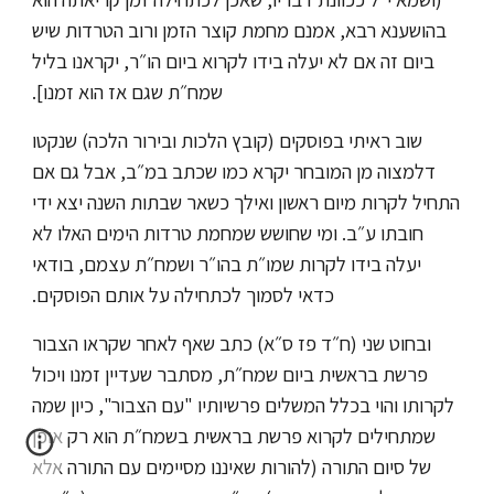
בהושענא רבא, אמנם מחמת קוצר הזמן ורוב הטרדות שיש
ביום זה אם לא יעלה בידו לקרוא ביום הו״ר, יקראנו בליל
שמח״ת שגם אז הוא זמנו].
שוב ראיתי בפוסקים (קובץ הלכות ובירור הלכה) שנקטו
דלמצוה מן המובחר יקרא כמו שכתב במ״ב, אבל גם אם
התחיל לקרות מיום ראשון ואילך כשאר שבתות השנה יצא ידי
חובתו ע״ב. ומי שחושש שמחמת טרדות הימים האלו לא
יעלה בידו לקרות שמו״ת בהו״ר ושמח״ת עצמם, בודאי
כדאי לסמוך לכתחילה על אותם הפוסקים.
ובחוט שני (ח״ד פז ס״א) כתב שאף לאחר שקראו הצבור
פרשת בראשית ביום שמח״ת, מסתבר שעדיין זמנו ויכול
לקרותו והוי בכלל המשלים פרשיותיו "עם הצבור", כיון שמה
שמתחילים לקרוא פרשת בראשית בשמח״ת הוא רק אופן
של סיום התורה (להורות שאיננו מסיימים עם התורה אלא