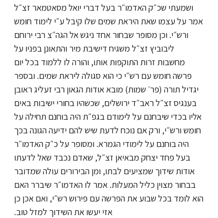
ושמעתי שכ״ק האדמו״ר בעל דברי יואל מסאטמאר זצ״ל
אמר על עצמו שאת היראת שמים שלו קיבל ע״י לימוד חומש
ורש״י. וכן מסופר שבחור אחד ניגש אל הגה״צ רבי ירוחם
ליבוביץ זצ״ל משגיח דישיבת מיר והתאונן בפניו על
מחשבות זרות התוקפות אותו, והורה לו ללמוד בכל יום
פרשה חומש עם רש״י כי הוא סגולה ליראת שמים. ובספר
יגדיל תורה (פר׳ שמות) מובא אודות הגאון רבי זעליג ראובן
בענגיס זצ״ל ראב״ד ירושלים, שכשהיו בחורי ישיבות באים
אליו בכדי שיבחנם על לימודם בגפ״ת היה בוחנם תחילה על
חומש ורש״י, ורק אם נוכח לדעת שיש להם ידיעה הגונה בכך
היה בוחנם על לימודי הגמרא. ומסופר על כ״ק האדמו״ר
בעל פחד יצחק מבאיאן זצ״ל, שאדם נכבד שאל לדעתו
אודות שידוך שמציעים לבתו, ומן הבירורים עולה שמדובר
בבחור מצוין כליל המעלות. אמר לו האדמו״ר שיברר האם
הוא לומד בכל שבוע את הפרשה עם פירוש רש״י, ואם אכן כן
אזי יעשו את השידוך למזל טוב.