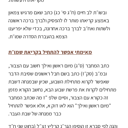
ובשו״ת לב חיים (ח״ג סי׳ כג) כתב שאם מרגיש צמאון
באמצע קריאתו מותר לו להפסיק ולברך ברכה ראשונה
ולשתות ואח״ב לברך ברכה אחרונה, בכדי שלא יפריענו
הצמא בהעברת הסדרה שמו״ת.
מאימתי אפשר להתחיל בקריאת שמו״ת
כתב המחבר (ס״ג) מיום ראשון ואילך חשוב עם הצבור,
ובמ״ב (סק״ז) כתב בשם חבל ראשונים שסיבת הדבר
שאפשר לקרוא מתחילת השבוע, שכיון שבמנחה דשבת
מתחילים לקרות את פרשת שבוע הבא, נחשב הקורא מזמן
זה כקורא עם הצבור, וסיים שלפ "ז מה שכתב המחבר
"מיום ראשון ואילך" הוא לאו דוק א, אלא אפשר להתחיל
כבר ממנחה של שבת העבר.
והנה לפי סברא זו הוסיפו הגר״נ קרליץ זצ״ל (בחוט שני ח״ד