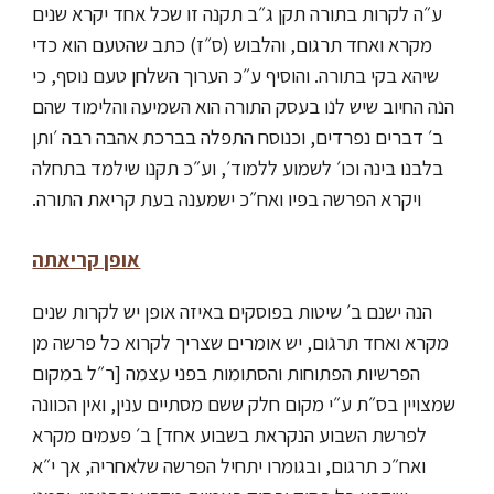
ע״ה לקרות בתורה תקן ג״ב תקנה זו שכל אחד יקרא שנים
מקרא ואחד תרגום, והלבוש (ס״ז) כתב שהטעם הוא כדי
שיהא בקי בתורה. והוסיף ע״כ הערוך השלחן טעם נוסף, כי
הנה החיוב שיש לנו בעסק התורה הוא השמיעה והלימוד שהם
ב׳ דברים נפרדים, וכנוסח התפלה בברכת אהבה רבה ׳ותן
בלבנו בינה וכו׳ לשמוע ללמוד׳, וע״כ תקנו שילמד בתחלה
ויקרא הפרשה בפיו ואח״כ ישמענה בעת קריאת התורה.
אופן קריאתה
הנה ישנם ב׳ שיטות בפוסקים באיזה אופן יש לקרות שנים
מקרא ואחד תרגום, יש אומרים שצריך לקרוא כל פרשה מן
הפרשיות הפתוחות והסתומות בפני עצמה [ר״ל במקום
שמצויין בס״ת ע״י מקום חלק ששם מסתיים ענין, ואין הכוונה
לפרשת השבוע הנקראת בשבוע אחד] ב׳ פעמים מקרא
ואח״כ תרגום, ובגומרו יתחיל הפרשה שלאחריה, אך י״א