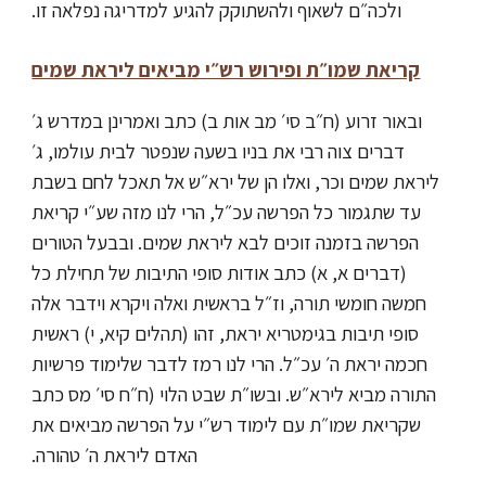
ולכה״ם לשאוף ולהשתוקק להגיע למדריגה נפלאה זו.
קריאת שמו״ת ופירוש רש״י מביאים ליראת שמים
ובאור זרוע (ח״ב סי׳ מב אות ב) כתב ואמרינן במדרש ג׳
דברים צוה רבי את בניו בשעה שנפטר לבית עולמו, ג׳
ליראת שמים וכר, ואלו הן של ירא״ש אל תאכל לחם בשבת
עד שתגמור כל הפרשה עכ״ל, הרי לנו מזה שע״י קריאת
הפרשה בזמנה זוכים לבא ליראת שמים. ובבעל הטורים
(דברים א, א) כתב אודות סופי התיבות של תחילת כל
חמשה חומשי תורה, וז״ל בראשית ואלה ויקרא וידבר אלה
סופי תיבות בגימטריא יראת, זהו (תהלים קיא, י) ראשית
חכמה יראת ה׳ עכ״ל. הרי לנו רמז לדבר שלימוד פרשיות
התורה מביא לירא״ש. ובשו״ת שבט הלוי (ח״ח סי׳ מס כתב
שקריאת שמו״ת עם לימוד רש״י על הפרשה מביאים את
האדם ליראת ה׳ טהורה.