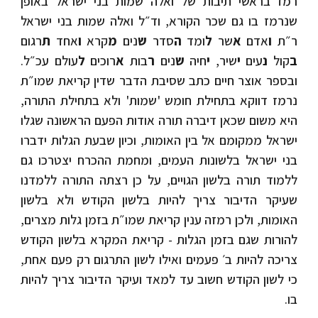
רמז בראשי תיבות של ואלה שמות בני ישראל באופן
שנרמז בו גם שכר הקורא, וד״ל ואלה שמות בני ישראל
ר״ת
ו
אדם
א
שר
ל
ומד
ה
סדר
ש
נים
מ
קרא
ו
אחד
ת
רגום
ב
קול
נ
עים
י
שיר,
י
חיה
ש
נים
ר
בות
א
רוכים
ל
עולם עכ״ל.
ובספר אוצר חיים כתב שסיבת הדבר שדין קריאת שמו״ת
נרמז דווקא בתחילת חומש 'שמות' ולא בתחילת התורה,
היא משום שכאן דיברה תורה אודות הפעם הראשונה שגלו
ישראל ממקומם אל בין האומות, וכיון שבעת הגלות ידברו
בני ישראל בלשונות העמים, ומחמת ההכרח יצטרכו גם
ללמוד תורה בלשון הגויים, על כן רצתה התורה ללמדנו
שעיקר הדיבור צריך להיות בלשון הקודש ולא בלשון
האומות, ולכן רמזה ענין קריאת שמו״ת בזמן גלות מצרים,
להורות שגם בזמן הגלות - קריאת המקרא בלשון הקודש
צריכה להיות ב׳ פעמים ואילו לשון התרגום רק פעם אחת,
כי לשון הקודש חשוב עד למאד ועיקר הדיבור צריך להיות
בו.