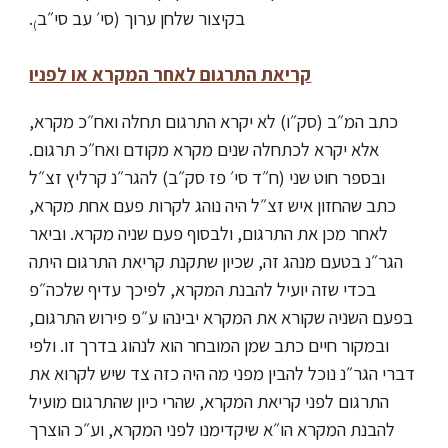
בקיצור שלחן ערוך (סי׳ עב סי״ב
.
)
קריאת התרגום לאחר המקרא או לפניו
כתב המ״ב (סק״ו) לא יקרא התרגום תחלה ואח״כ מקרא,
אלא יקרא לכתחלה שנים מקרא מקודם ואח״כ תרגום.
ובספר חוט שני (ח״ד סי׳ פז סק״ב) להגר״נ קרליץ זצ״ל
כתב שהחזון איש זצ״ל היה נוהג לקרות פעם אחת מקרא,
לאחר מכן את התרגום, ולבסוף פעם שניה מקרא. וביאר
הגר״נ בטעם מנהג זה, שכיון שתקנת קריאת התרגום היתה
בכדי שזה יועיל להבנת המקרא, לפיכך עדיף שלכה״פ
בפעם השניה שקורא את המקרא יבינהו ע״פ פירוש התרגום,
ובמקור חיים כתב שמן המובחר הוא לנהוג בדרך זו. ולפי
דברי הגר״נ נוכל להבין מפני מה היה כזה צד שיש לקרוא את
התרגום לפני קריאת המקרא, שהרי כיון שהתרגום מועיל
להבנת המקרא הו״א שיקדימנו לפני המקרא, וע״כ הוצרך