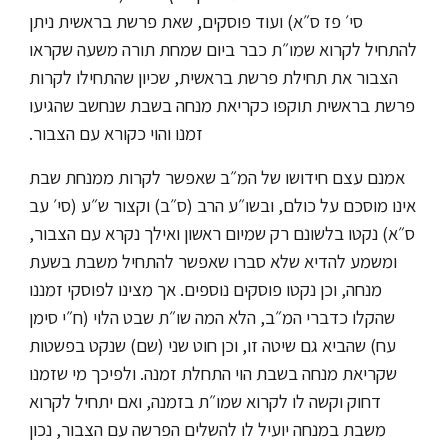
סי׳ פז ס״א) ועוד פוסקים, שאת פרשת בראשית ניתן
להתחיל לקרוא שמו״ת כבר ביום שמחת תורה משעה שקראו
הצבור את תחילת פרשת בראשית, שכיון שהתחילו לקרות
פרשת בראשית תוקפו כקריאת מנחה בשבת שנחשב שהגיעו
זמנו והוי כקורא עם הצבור.
אמנם עצם חידושו של המ״ב שאפשר לקרות ממנחת שבת
אינו מוסכם על כולם, ובשו״ע הרב (ס״ב) וקצור ש״ע (סי׳ עב
ס״א) נקטו בלשונם רק
שמיום ראשון ואילך נקרא עם הצבור,
ומשמע להדיא שלא סברו שאפשר להתחיל משבת בשעת
מנחה, וכן נקטו פוסקים נוספים. אך מצינו לפוסקי זמננו
שהקלו כדברי המ״ב, הלא המה שו״ת שבט הלוי (ח״י סימן
עח) שהביא גם שיטה זו, וכן חוט שני (שם) שנקט בפשטות
שקריאת מנחה בשבת הוי התחלת זמנה. ולפיכך מי שזמנו
דחוק וקשה לו לקרוא שמו״ת בזמנה, ואם יתחיל לקרוא
משבת במנחה יועיל לו להשלים הפרשה עם הצבור, נכון