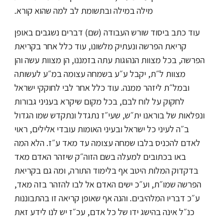
מילה במילה ובתשומת לב למה שהוא קורא.
עוד כתב ביסוד שורש העבודה (שם) דברים נשגבים באופן
קריאת הפרשה ונעתיק מלשונו, עוד כלל אחר בקריאת
הפרשה, בכל מצוות הנהוגות עתה בזמננו, הן מצוות עשה והן
מצוות ל״ת, יקבל ע״ע בשמחה עצומה במ״ע לעשותה
ובמל״ת ליזהר ממנה. עוד כלל אחר לבי לחוקקי ישראל
לחקוק על לוח לבם, בכל מקום שיקרא בעניני גבורות
ונפלאות של בוראנו ית״ש, שעי״ז נתגדל ונתקדש שמו הגדול
ב״ה לעיני כל ישראל ובעיני האומות עובדי אלילים, ראוי
לאדם להכניס בלבו שמחה עצומה עד מאד ע״ז. הלא המה
באו בכתובים למעלה בשם הזוה״ק שיזהר האדם מאד
בדקדוק המלות היטב אף בלימוד התורה, ומה גם בקריאת
הפרשה שמו״ת, וע״כ ישים האדם אל לבו להזהר בזה מאד,
ע״כ דבריו המלהיבים. והנה אף שאופן קריאה זו בהתבוננות
כנ״ל אינה בהישג ידו של כל אדם, עכ״ז יש לנו לידע זאת