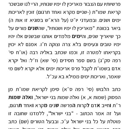
פרשיותיו עם הצבור מאריכין לו ימיו שנותיו, הרי לנו שבשכר
קריאת שמו"ת (-שניים מקרא ואחד תרגום) זוכין לאריכות
ימים ושנים. ובמעדני יו״ט (על הרא״ש בסוגיא זו אות ה)
ביאר בכוונת "מאריכין לו ימיו ושנותיו", ש
ה
שנים
מורים על
כך שיאריך שנים, וה
ימים
מלמדים אותנו שבשנים אלו יהיו
ימיו טובים ונעימים בלא צרה וצוקה ח״ו. אמנם לא יכוין
בקריאתו למטרה זו, וכמו שכתב באליה רבה (או״ח סי׳
רפה סק״ג) בשם ספר חסידים (סי׳ שא) וז״ל: ואל יקרא
אדם בשמו״ת לקבל פרס אריכות ימים אלא יקרא לשם מי
שאמר, ואריכות ימים ממילא בא עכ״ל.
כתב הלבוש (סי׳ רפה ס״א) סימן לקריאת שמו״ת מן
הפסוק (שמות א, א) ואלה שמות בני ישראל,
ואלה שמות
ר״ת
ו
חייב
א
דם
ל
קרות
ה
פרשה
ש
נים
מ
קרא
ו
אחד
ת
רגום,
ועל זה אמר הכתוב - "בני ישראל", ללמדנו שחובה זו
מוטלת על כל בני ישראל ע״כ. ובבעל הטורים (שם) כתב