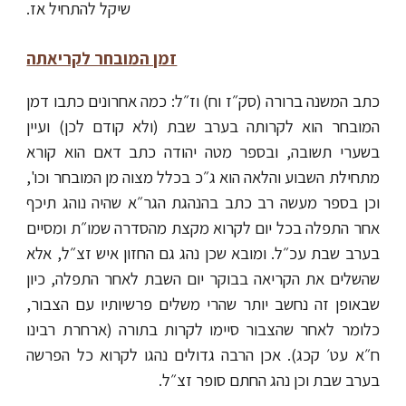
שיקל להתחיל אז.
זמן המובחר לקריאתה
כתב המשנה ברורה (סק״ז וח) וז״ל: כמה אחרונים כתבו דמן
המובחר הוא לקרותה בערב שבת (ולא קודם לכן) ועיין
בשערי תשובה, ובספר מטה יהודה כתב דאם הוא קורא
מתחילת השבוע והלאה הוא ג״כ בכלל מצוה מן המובחר וכו',
וכן בספר מעשה רב כתב בהנהגת הגר״א שהיה נוהג תיכף
אחר התפלה בכל יום לקרוא מקצת מהסדרה שמו״ת ומסיים
בערב שבת עכ״ל. ומובא שכן נהג גם החזון איש זצ״ל, אלא
שהשלים את הקריאה בבוקר יום השבת לאחר התפלה, כיון
שבאופן זה נחשב יותר שהרי משלים פרשיותיו עם הצבור,
כלומר לאחר שהצבור סיימו לקרות בתורה (ארחרת רבינו
ח״א עט׳ קכג). אכן הרבה גדולים נהגו לקרוא כל הפרשה
בערב שבת וכן נהג החתם סופר זצ״ל.