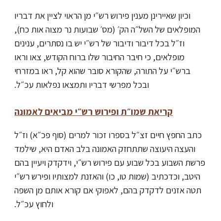
וכיון שאיירינן מענין פירוש רש״י מן הראוי לציין את דבריו
המופלאים של השל״ה הק׳ (מס׳ שבועות נר מצוה אות כח),
וז״ל בכל דיבור ודיבור של רש״י יש בו נסתרים, ענינים
מופלאים, כי חיבר החיבור שלו ברוח הקודש, צאו וראו
ברש״י על התורה, שהקורא סובר שהוא קל, ראו במזרחי
ובכל מפרשי דבריו ותמצאו נפלאות עכ״ל.
קריאת שמו״ת ופירוש רש״י מביאים לאמונה
כתב החפץ חיים זצ״ל בספרו זכור למרים (סוף פכ״א) וז״ל
והעצה היעוצה שתתחזק האמונה בלב האדם היא, שילמד
פרשת השבוע בכל שבוע עם פירוש רש״י, וידקדק ויעיין בהם
היטב, וכדכתיב (שמות טו, כו) והאזנת למצותיו ופירש רש״י
תטה אזנים לדקדק בהם, לאפוקי אם קורא אותם מן השפה
ולחוץ עכ״ל.